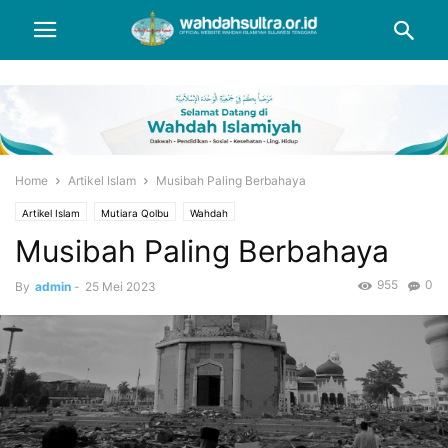
Home
Artikel Islam
Musibah Paling Berbahaya
Artikel Islam
Mutiara Qolbu
Wahdah
Musibah Paling Berbahaya
955
0
By
admin
-
25 Mei 2023