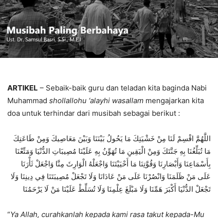
ARTIKEL
– Sebaik-baik guru dan teladan kita baginda Nabi
Muhammad
shollallohu ‘alayhi wasallam
mengajarkan kita
doa untuk terhindar dari musibah sebagai berikut :
اللَّهُمَّ اقْسِمْ لَنَا مِنْ خَشْيَتِكَ مَا يَحُولُ بَيْنَنَا وَبَيْنَ مَعَاصِيكَ وَمِنْ طَاعَتِكَ
مَا تُبَلِّغُنَا بِهِ جَنَّتَكَ وَمِنْ الْيَقِينِ مَا تُهَوِّنُ بِهِ عَلَيْنَا مُصِيبَاتِ الدُّنْيَا وَمَتِّعْنَا
بِأَسْمَاعِنَا وَأَبْصَارِنَا وَقُوَّتِنَا مَا أَحْيَيْتَنَا وَاجْعَلْهُ الْوَارِثَ مِنَّا وَاجْعَلْ ثَأْرَنَا
عَلَى مَنْ ظَلَمَنَا وَانْصُرْنَا عَلَى مَنْ عَادَانَا وَلَا تَجْعَلْ مُصِيبَتَنَا فِي دِينِنَا وَلَا
تَجْعَلْ الدُّنْيَا أَكْبَرَ هَمِّنَا وَلَا مَبْلَغَ عِلْمِنَا وَلَا تُسَلِّطْ عَلَيْنَا مَنْ لَا يَرْحَمُنَا
“
Ya Allah, curahkanlah kepada kami rasa takut kepada-Mu