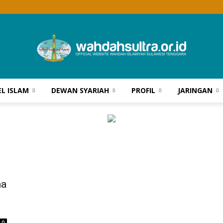
EL ISLAM
DEWAN SYARIAH
PROFIL
JARINGAN
Wahdah
Islamiyah
ma
Sultra
0