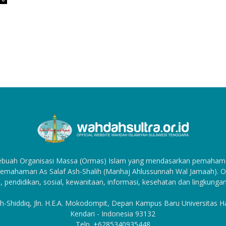
sebuah Organisasi Massa (Ormas) Islam yang mendasarkan pemahama
emahaman As Salaf Ash-Shalih (Manhaj Ahlussunnah Wal Jamaah). Org
, pendidikan, sosial, kewanitaan, informasi, kesehatan dan lingkungan
h-Shiddiq, Jln. H.E.A. Mokodompit, Depan Kampus Baru Universitas 
Kendari - Indonesia 93132
Telp. +6285340935448