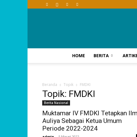
HOME
BERITA
ARTIK
Beranda
Topik
FMDKI
Topik: FMDKI
Berita Nasional
Muktamar IV FMDKI Tetapkan Il
Auliya Sebagai Ketua Umum
Periode 2022-2024
admin
-
5 Maret 2022