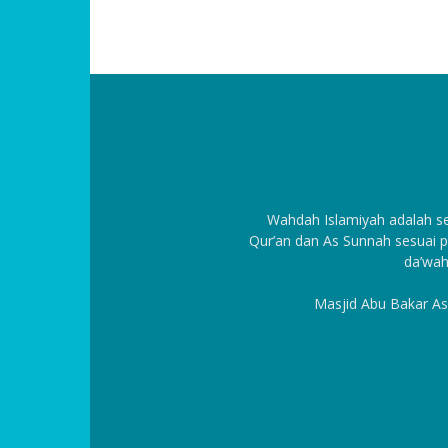
Wahdah Islamiyah adalah 
Qur’an dan As Sunnah sesuai p
da’wah
Masjid Abu Bakar As