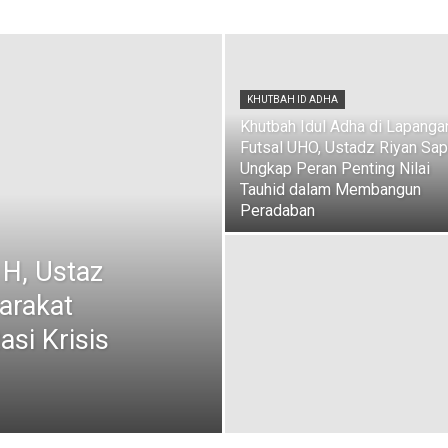
KHUTBAH ID ADHA
Khutbah Idul Adha di Lapanga
Futsal UHO, Ustadz Riyan Sap
Ungkap Peran Penting Nilai
Tauhid dalam Membangun
Peradaban
 H, Ustaz
arakat
asi Krisis