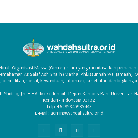
sebuah Organisasi Massa (Ormas) Islam yang mendasarkan pemahama
emahaman As Salaf Ash-Shalih (Manhaj Ahlussunnah Wal Jamaah). Org
, pendidikan, sosial, kewanitaan, informasi, kesehatan dan lingkungan
h-Shiddiq, Jln. H.E.A. Mokodompit, Depan Kampus Baru Universitas 
Kendari - Indonesia 93132
Telp. +6285340935448
E-Mail : admin@wahdahsultra.or.id