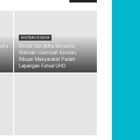
KHUTBAH ID ADHA
n
utra
Sholat Idul Adha Bersama
Wahdah Islamiyah Kendari,
Ribuan Masyarakat Padati
Lapangan Futsal UHO