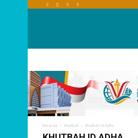
Beranda
Khutbah
Khutbah Id Adha
KHUTBAH ID ADHA