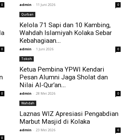
admin
-
11 Juni 2026
0
0
Qurban
Kelola 71 Sapi dan 10 Kambing,
da
Wahdah Islamiyah Kolaka Sebar
Kebahagiaan...
admin
-
1 Juni 2026
0
0
Tokoh
Ketua Pembina YPWI Kendari
n
Pesan Alumni Jaga Sholat dan
Nilai Al-Qur’an...
admin
-
28 Mei 2026
0
0
Wahdah
Laznas WIZ Apresiasi Pengabdian
Marbut Masjid di Kolaka
admin
-
23 Mei 2026
0
0