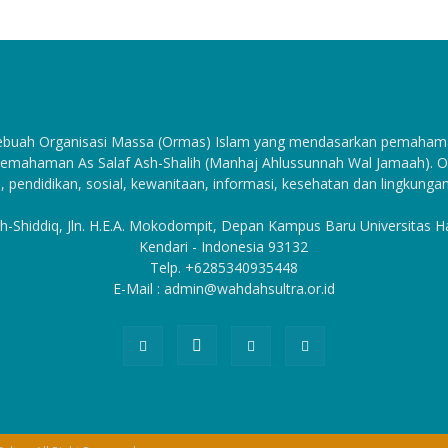
sebuah Organisasi Massa (Ormas) Islam yang mendasarkan pemahama
emahaman As Salaf Ash-Shalih (Manhaj Ahlussunnah Wal Jamaah). Org
, pendidikan, sosial, kewanitaan, informasi, kesehatan dan lingkungan
h-Shiddiq, Jln. H.E.A. Mokodompit, Depan Kampus Baru Universitas 
Kendari - Indonesia 93132
Telp. +6285340935448
E-Mail : admin@wahdahsultra.or.id