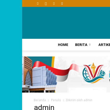
HOME
BERITA
ARTIK
Beranda
Penulis
Dikirim oleh admin
admin