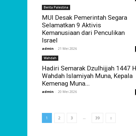
Berita Palestina
MUI Desak Pemerintah Segara
Selamatkan 9 Aktivis
Kemanusiaan dari Penculikan
Israel
admin
-
21 Mei 2026
Wahdah
Hadiri Semarak Dzulhijjah 1447 
Wahdah Islamiyah Muna, Kepala
Kemenag Muna...
admin
-
20 Mei 2026
...
1
2
3
39