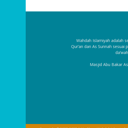
Wahdah Islamiyah adalah 
Qur’an dan As Sunnah sesuai p
da’wah
Masjid Abu Bakar As