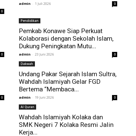
admin
-
1 Juli 2026
0
0
Pendidikan
Pemkab Konawe Siap Perkuat
Kolaborasi dengan Sekolah Islam,
Dukung Peningkatan Mutu...
admin
-
23 Juni 2026
0
0
Dakwah
Undang Pakar Sejarah Islam Sultra,
Wahdah Islamiyah Gelar FGD
Bertema “Membaca...
admin
-
19 Juni 2026
0
0
Al Quran
Wahdah Islamiyah Kolaka dan
SMK Negeri 7 Kolaka Resmi Jalin
Kerja...