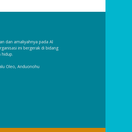
n dan amaliyahnya pada Al
anisasi ini bergerak di bidang
 hidup.
Halu Oleo, Anduonohu