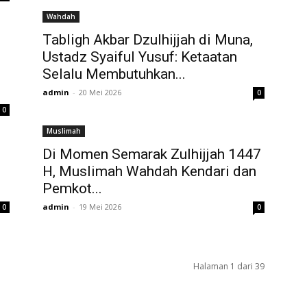
Wahdah
Tabligh Akbar Dzulhijjah di Muna,
Ustadz Syaiful Yusuf: Ketaatan
Selalu Membutuhkan...
admin
-
20 Mei 2026
0
0
Muslimah
H
Di Momen Semarak Zulhijjah 1447
H, Muslimah Wahdah Kendari dan
Pemkot...
admin
-
19 Mei 2026
0
0
Halaman 1 dari 39