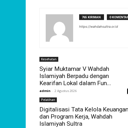
765 KIRIMAN
0 KOMENTA
https://wahdahsultra.or.id
Kesehatan
Syiar Muktamar V Wahdah
Islamiyah Berpadu dengan
Kearifan Lokal dalam Fun...
admin
-
2 Agustus 2026
Pelatihan
Digitalisasi Tata Kelola Keuanga
dan Program Kerja, Wahdah
Islamiyah Sultra