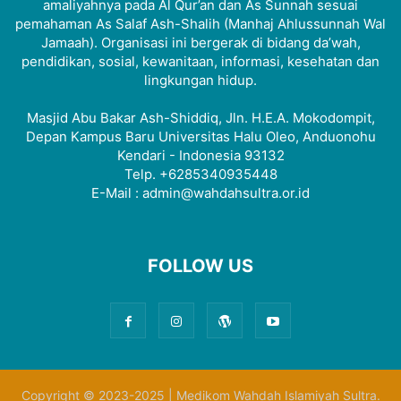
amaliyahnya pada Al Qur’an dan As Sunnah sesuai
pemahaman As Salaf Ash-Shalih (Manhaj Ahlussunnah Wal
Jamaah). Organisasi ini bergerak di bidang da’wah,
pendidikan, sosial, kewanitaan, informasi, kesehatan dan
lingkungan hidup.
Masjid Abu Bakar Ash-Shiddiq, Jln. H.E.A. Mokodompit,
Depan Kampus Baru Universitas Halu Oleo, Anduonohu
Kendari - Indonesia 93132
Telp. +6285340935448
E-Mail : admin@wahdahsultra.or.id
FOLLOW US
Copyright © 2023-2025 | Medikom Wahdah Islamiyah Sultra.