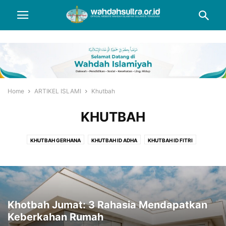
Home
ARTIKEL ISLAMI
Khutbah
KHUTBAH
KHUTBAH GERHANA
KHUTBAH ID ADHA
KHUTBAH ID FITRI
KHUTBAH IED ADHA
KHUTBAH IED FITRI
KHUTBAH JUMAT
Khotbah Jumat: 3 Rahasia Mendapatkan
Keberkahan Rumah