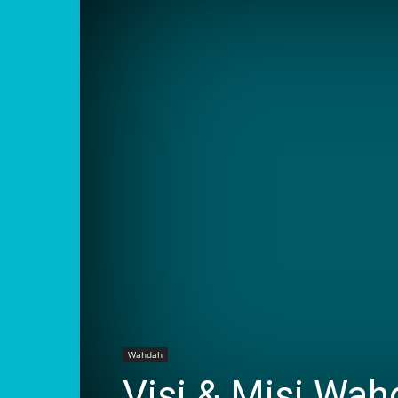
Wahdah
Visi & Misi Wah