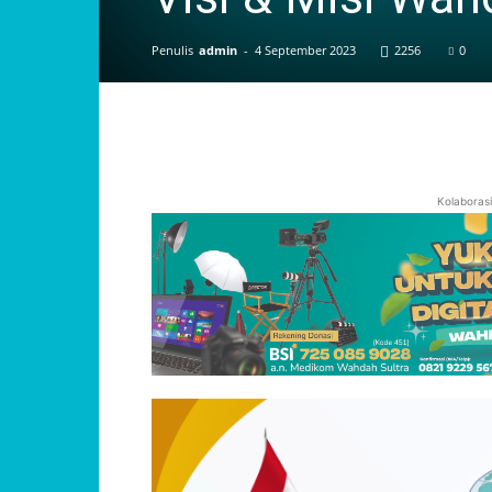
Penulis
admin
-
4 September 2023
2256
0
Kolaboras