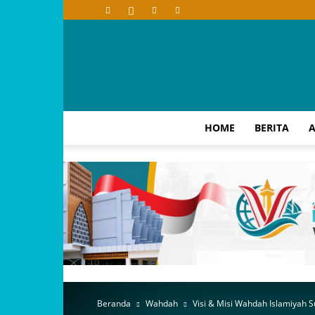
HOME
BERITA
A
Beranda
Wahdah
Visi & Misi Wahdah Islamiyah S