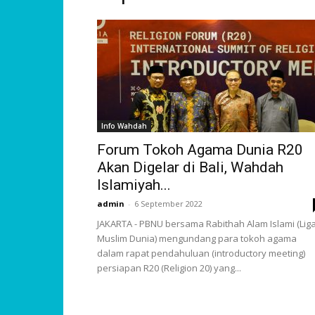
Info Wahdah
Forum Tokoh Agama Dunia R20
Akan Digelar di Bali, Wahdah
Islamiyah...
admin
-
6 September 2022
JAKARTA - PBNU bersama Rabithah Alam Islami (Lig
Muslim Dunia) mengundang para tokoh agama
dalam rapat pendahuluan (introductory meeting)
persiapan R20 (Religion 20) yang...