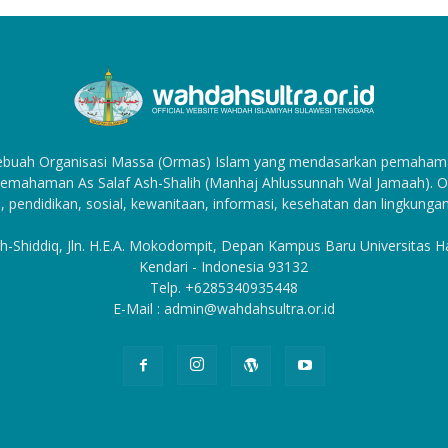
sebuah Organisasi Massa (Ormas) Islam yang mendasarkan pemahama
emahaman As Salaf Ash-Shalih (Manhaj Ahlussunnah Wal Jamaah). Org
, pendidikan, sosial, kewanitaan, informasi, kesehatan dan lingkungan
h-Shiddiq, Jln. H.E.A. Mokodompit, Depan Kampus Baru Universitas 
Kendari - Indonesia 93132
Telp. +6285340935448
E-Mail : admin@wahdahsultra.or.id