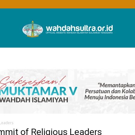
Wahdah
Islamiyah
 Leaders
ummit of Religious Leaders
Sultra