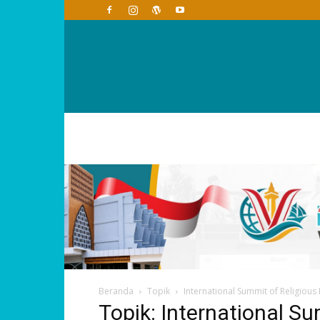
Beranda
Topik
International Summit of Religious
Topik: International S