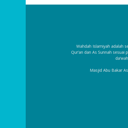
Wahdah Islamiyah adalah 
Qur’an dan As Sunnah sesuai p
da’wah
Masjid Abu Bakar As