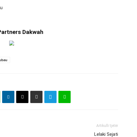
au
Partners Dakwah
ubau
Artikulli tjetër
Lelaki Sejati