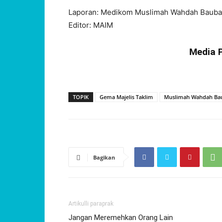
Laporan: Medikom Muslimah Wahdah Baub
Editor: MAIM
Media 
TOPIK
Gema Majelis Taklim
Muslimah Wahdah Ba
Bagikan
Artikulli paraprak
Jangan Meremehkan Orang Lain