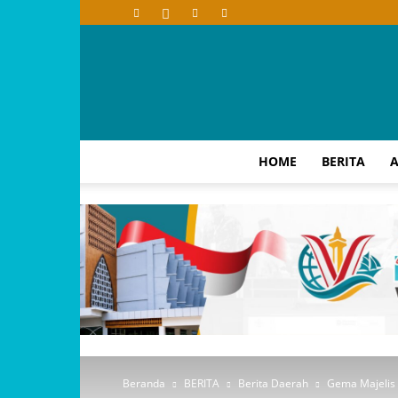
HOME
BERITA
A
Beranda
BERITA
Berita Daerah
Gema Majelis 