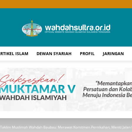
RTIKEL ISLAM
DEWAN SYARIAH
PROFIL
JARINGAN
Wahdah
Islamiyah
Taklim Muslimah Wahdah Baubau: Merawat Komitmen Pernikahan, Meniti Jalan 
Sultra