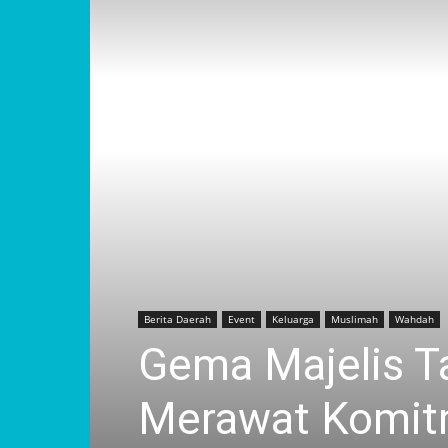
Berita Daerah
Event
Keluarga
Muslimah
Wahdah
Gema Majelis T
Merawat Komitm