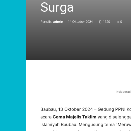
Surga
Penulis
admin
-
14 Oktober 2024
1120
0
Kolaboras
Baubau, 13 Oktober 2024 – Gedung PPNI Ko
acara
Gema Majelis Taklim
yang diselengg
Islamiyah Baubau. Mengusung tema “Merawa