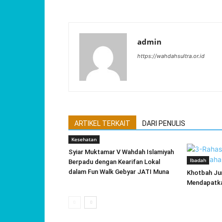
admin
https://wahdahsultra.or.id
ARTIKEL TERKAIT
DARI PENULIS
Kesehatan
Syiar Muktamar V Wahdah Islamiyah
Ibadah
Berpadu dengan Kearifan Lokal
dalam Fun Walk Gebyar JATI Muna
Khotbah Ju
Mendapatka