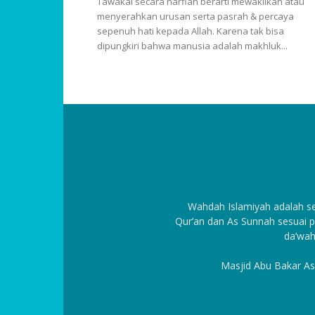
Tawakal secara harfiah berarti mewakilkan atau
menyerahkan urusan serta pasrah & percaya
sepenuh hati kepada Allah. Karena tak bisa
dipungkiri bahwa manusia adalah makhluk...
Wahdah Islamiyah adalah 
Qur’an dan As Sunnah sesuai p
da’wah
Masjid Abu Bakar As