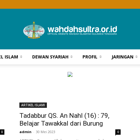
EL ISLAM
DEWAN SYARIAH
PROFIL
JARINGAN
Wahdah
Islamiyah
ARTIKEL ISLAMI
Tadabbur QS. An Nahl (16) : 79,
Belajar Tawakkal dari Burung
admin
-
30 Mei 2023
0
0
Sultra