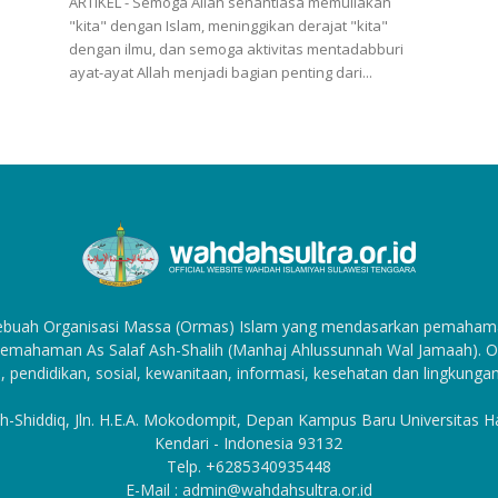
ARTIKEL - Semoga Allah senantiasa memuliakan
"kita" dengan Islam, meninggikan derajat "kita"
dengan ilmu, dan semoga aktivitas mentadabburi
ayat-ayat Allah menjadi bagian penting dari...
sebuah Organisasi Massa (Ormas) Islam yang mendasarkan pemahama
emahaman As Salaf Ash-Shalih (Manhaj Ahlussunnah Wal Jamaah). Org
, pendidikan, sosial, kewanitaan, informasi, kesehatan dan lingkungan
h-Shiddiq, Jln. H.E.A. Mokodompit, Depan Kampus Baru Universitas 
Kendari - Indonesia 93132
Telp. +6285340935448
E-Mail : admin@wahdahsultra.or.id