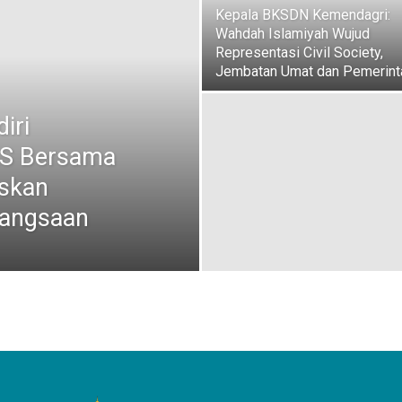
Kepala BKSDN Kemendagri:
Wahdah Islamiyah Wujud
Representasi Civil Society,
Jembatan Umat dan Pemerint
iri
KS Bersama
askan
bangsaan