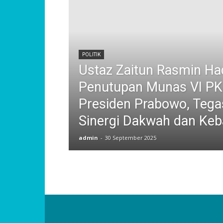
POLITIK
Ustaz Zaitun Rasmin Had
Penutupan Munas VI P
Presiden Prabowo, Teg
Sinergi Dakwah dan Ke
admin
-
30 September 2025