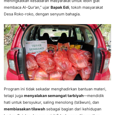
meningkatkan kesadaran masyarakat untuk lebih giat
membaca Al-Qur’an,” ujar
Bapak Edi
, tokoh masyarakat
Desa Roko-roko, dengan senyum bahagia.
Program ini tidak sekadar menghadirkan bantuan materi,
tetapi juga
menyalakan semangat tarbiyah
—mendidik
hati untuk bersyukur, saling menolong (ta‘āwun), dan
membiasakan tilawah
sebagai bagian dari kehidupan