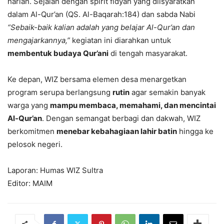
harian. Sejalan dengan spirit fidyah yang diisyaratkan
dalam Al-Qur’an (QS. Al-Baqarah:184) dan sabda Nabi
“Sebaik-baik kalian adalah yang belajar Al-Qur’an dan
mengajarkannya,”
kegiatan ini diarahkan untuk
membentuk budaya Qur’ani
di tengah masyarakat.
Ke depan, WIZ bersama elemen desa menargetkan
program serupa berlangsung
rutin
agar semakin banyak
warga yang
mampu membaca, memahami, dan mencintai
Al-Qur’an
. Dengan semangat berbagi dan dakwah, WIZ
berkomitmen
menebar kebahagiaan lahir batin
hingga ke
pelosok negeri.
Laporan: Humas WIZ Sultra
Editor: MAIM