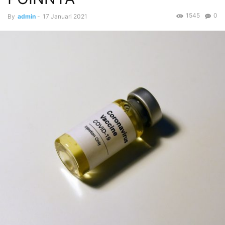
1545
0
By
admin
-
17 Januari 2021