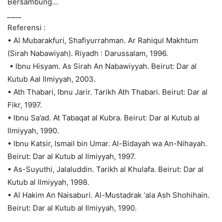
Bersambung…
_
___
Referensi :
• Al Mubarakfuri, Shafiyurrahman. Ar Rahiqul Makhtum
(Sirah Nabawiyah). Riyadh : Darussalam, 1996.
• Ibnu Hisyam. As Sirah An Nabawiyyah. Beirut: Dar al
Kutub Aal Ilmiyyah, 2003.
• Ath Thabari, Ibnu Jarir. Tarikh Ath Thabari. Beirut: Dar al
Fikr, 1997.
• Ibnu Sa’ad. At Tabaqat al Kubra. Beirut: Dar al Kutub al
Ilmiyyah, 1990.
• Ibnu Katsir, Ismail bin Umar. Al-Bidayah wa An-Nihayah.
Beirut: Dar al Kutub al Ilmiyyah, 1997.
• As-Suyuthi, Jalaluddin. Tarikh al Khulafa. Beirut: Dar al
Kutub al Ilmiyyah, 1998.
• Al Hakim An Naisaburi. Al-Mustadrak ‘ala Ash Shohihain.
Beirut: Dar al Kutub al Ilmiyyah, 1990.