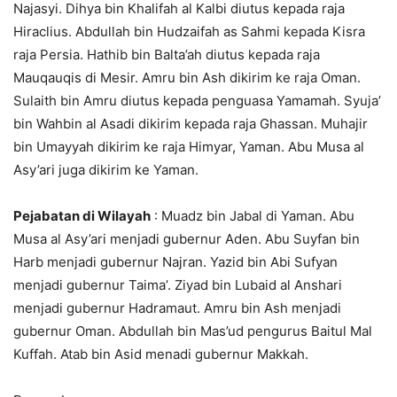
Najasyi. Dihya bin Khalifah al Kalbi diutus kepada raja
Hiraclius. Abdullah bin Hudzaifah as Sahmi kepada Kisra
raja Persia. Hathib bin Balta’ah diutus kepada raja
Mauqauqis di Mesir. Amru bin Ash dikirim ke raja Oman.
Sulaith bin Amru diutus kepada penguasa Yamamah. Syuja’
bin Wahbin al Asadi dikirim kepada raja Ghassan. Muhajir
bin Umayyah dikirim ke raja Himyar, Yaman. Abu Musa al
Asy’ari juga dikirim ke Yaman.
Pejabatan di Wilayah
: Muadz bin Jabal di Yaman. Abu
Musa al Asy’ari menjadi gubernur Aden. Abu Suyfan bin
Harb menjadi gubernur Najran. Yazid bin Abi Sufyan
menjadi gubernur Taima’. Ziyad bin Lubaid al Anshari
menjadi gubernur Hadramaut. Amru bin Ash menjadi
gubernur Oman. Abdullah bin Mas’ud pengurus Baitul Mal
Kuffah. Atab bin Asid menadi gubernur Makkah.