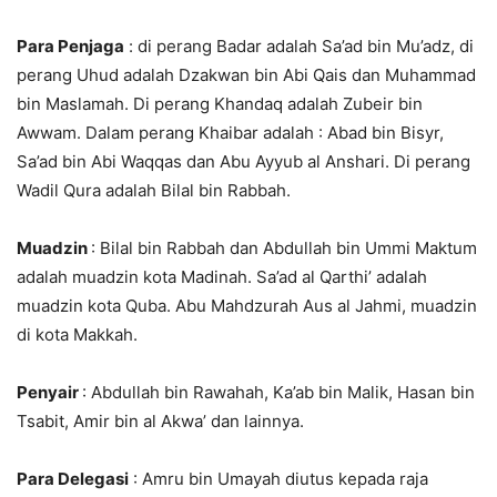
Para Penjaga
: di perang Badar adalah Sa’ad bin Mu’adz, di
perang Uhud adalah Dzakwan bin Abi Qais dan Muhammad
bin Maslamah. Di perang Khandaq adalah Zubeir bin
Awwam. Dalam perang Khaibar adalah : Abad bin Bisyr,
Sa’ad bin Abi Waqqas dan Abu Ayyub al Anshari. Di perang
Wadil Qura adalah Bilal bin Rabbah.
Muadzin
: Bilal bin Rabbah dan Abdullah bin Ummi Maktum
adalah muadzin kota Madinah. Sa’ad al Qarthi’ adalah
muadzin kota Quba. Abu Mahdzurah Aus al Jahmi, muadzin
di kota Makkah.
Penyair
: Abdullah bin Rawahah, Ka’ab bin Malik, Hasan bin
Tsabit, Amir bin al Akwa’ dan lainnya.
Para Delegasi
: Amru bin Umayah diutus kepada raja