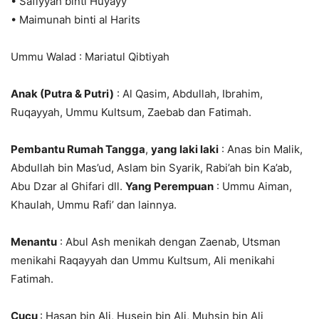
• Safiyyah binti Huyayy
• Maimunah binti al Harits
Ummu Walad : Mariatul Qibtiyah
Anak (Putra & Putri)
: Al Qasim, Abdullah, Ibrahim,
Ruqayyah, Ummu Kultsum, Zaebab dan Fatimah.
Pembantu Rumah Tangga
,
yang laki laki
: Anas bin Malik,
Abdullah bin Mas’ud, Aslam bin Syarik, Rabi’ah bin Ka’ab,
Abu Dzar al Ghifari dll.
Yang Perempuan
: Ummu Aiman,
Khaulah, Ummu Rafi’ dan lainnya.
Menantu
: Abul Ash menikah dengan Zaenab, Utsman
menikahi Raqayyah dan Ummu Kultsum, Ali menikahi
Fatimah.
Cucu
: Hasan bin Ali, Husein bin Ali, Muhsin bin Ali