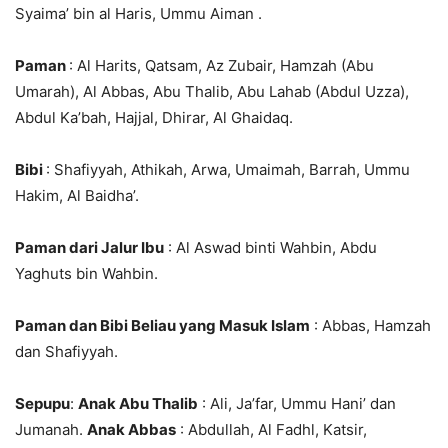
Syaima’ bin al Haris, Ummu Aiman .
Paman
: Al Harits, Qatsam, Az Zubair, Hamzah (Abu
Umarah), Al Abbas, Abu Thalib, Abu Lahab (Abdul Uzza),
Abdul Ka’bah, Hajjal, Dhirar, Al Ghaidaq.
Bibi
: Shafiyyah, Athikah, Arwa, Umaimah, Barrah, Ummu
Hakim, Al Baidha’.
Paman dari Jalur Ibu
: Al Aswad binti Wahbin, Abdu
Yaghuts bin Wahbin.
Paman dan Bibi Beliau yang Masuk Islam
: Abbas, Hamzah
dan Shafiyyah.
Sepupu
:
Anak Abu Thalib
: Ali, Ja’far, Ummu Hani’ dan
Jumanah.
Anak Abbas
: Abdullah, Al Fadhl, Katsir,