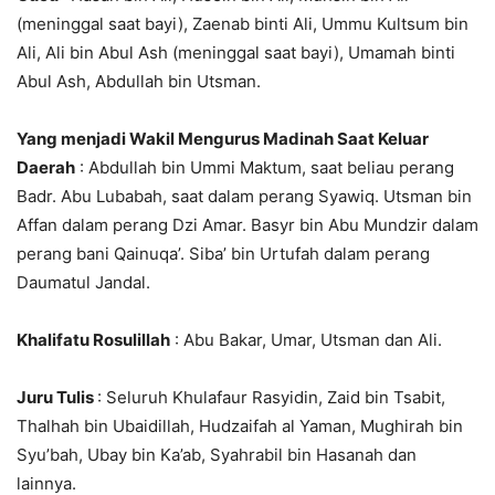
(meninggal saat bayi), Zaenab binti Ali, Ummu Kultsum bin
Ali, Ali bin Abul Ash (meninggal saat bayi), Umamah binti
Abul Ash, Abdullah bin Utsman.
Yang menjadi Wakil Mengurus Madinah Saat Keluar
Daerah
: Abdullah bin Ummi Maktum, saat beliau perang
Badr. Abu Lubabah, saat dalam perang Syawiq. Utsman bin
Affan dalam perang Dzi Amar. Basyr bin Abu Mundzir dalam
perang bani Qainuqa’. Siba’ bin Urtufah dalam perang
Daumatul Jandal.
Khalifatu Rosulillah
: Abu Bakar, Umar, Utsman dan Ali.
Juru Tulis
: Seluruh Khulafaur Rasyidin, Zaid bin Tsabit,
Thalhah bin Ubaidillah, Hudzaifah al Yaman, Mughirah bin
Syu’bah, Ubay bin Ka’ab, Syahrabil bin Hasanah dan
lainnya.