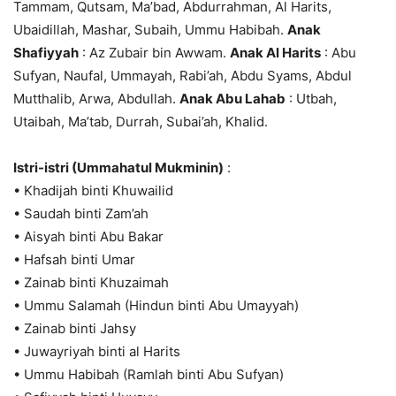
Tammam, Qutsam, Ma’bad, Abdurrahman, Al Harits,
Ubaidillah, Mashar, Subaih, Ummu Habibah.
Anak
Shafiyyah
: Az Zubair bin Awwam.
Anak Al Harits
: Abu
Sufyan, Naufal, Ummayah, Rabi’ah, Abdu Syams, Abdul
Mutthalib, Arwa, Abdullah.
Anak Abu Lahab
: Utbah,
Utaibah, Ma’tab, Durrah, Subai’ah, Khalid.
Istri-istri (Ummahatul Mukminin)
:
• Khadijah binti Khuwailid
• Saudah binti Zam’ah
• Aisyah binti Abu Bakar
• Hafsah binti Umar
• Zainab binti Khuzaimah
• Ummu Salamah (Hindun binti Abu Umayyah)
• Zainab binti Jahsy
• Juwayriyah binti al Harits
• Ummu Habibah (Ramlah binti Abu Sufyan)