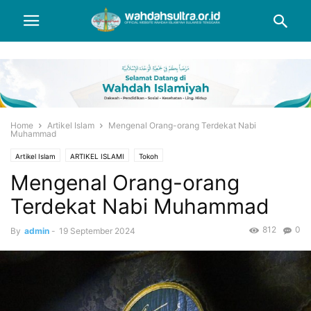
Home
Artikel Islam
Mengenal Orang-orang Terdekat Nabi
Muhammad
Artikel Islam
ARTIKEL ISLAMI
Tokoh
Mengenal Orang-orang
Terdekat Nabi Muhammad
812
0
By
admin
-
19 September 2024