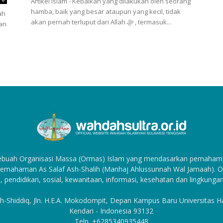
Artikel Islam - Kebaikan yang dilakukan oleh seorang
hamba, baik yang besar ataupun yang kecil, tidak
ah
akan pernah terluput dari Allah ﷻ , termasuk...
kan
sebuah Organisasi Massa (Ormas) Islam yang mendasarkan pemahama
emahaman As Salaf Ash-Shalih (Manhaj Ahlussunnah Wal Jamaah). Org
, pendidikan, sosial, kewanitaan, informasi, kesehatan dan lingkungan
h-Shiddiq, Jln. H.E.A. Mokodompit, Depan Kampus Baru Universitas 
Kendari - Indonesia 93132
Telp. +6285340935448