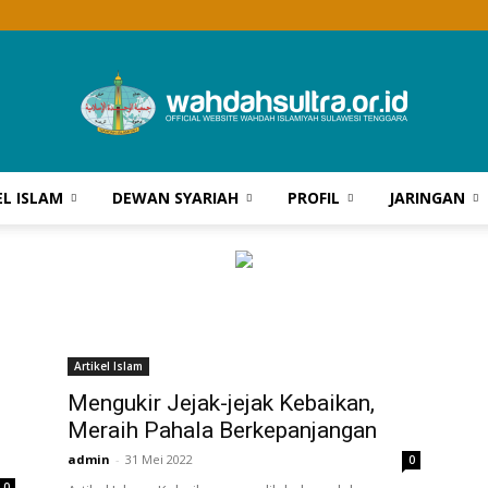
EL ISLAM
DEWAN SYARIAH
PROFIL
JARINGAN
Wahdah
Islamiyah
Artikel Islam
Mengukir Jejak-jejak Kebaikan,
Meraih Pahala Berkepanjangan
admin
-
31 Mei 2022
0
Sultra
0