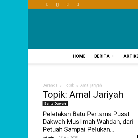
HOME
BERITA
ARTIK
Beranda
Topik
Amal Jariyah
Topik: Amal Jariyah
Berita Daerah
Peletakan Batu Pertama Pusat
Dakwah Muslimah Wahdah, dari
Petuah Sampai Pelukan...
admin
-
26 Mei 2023