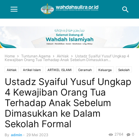
Home
Tuntunan Agama
Akhlak
Ustadz Syaiful Yusuf Ungkap 4
Kewajiban Orang Tua Terhadap Anak Sebelum Dimasukkan...
Akhlak
Artikel Islam
ARTIKEL ISLAMI
Ceramah
Keluarga
Sekolah
Ustadz Syaiful Yusuf Ungkap
Wahdah
4 Kewajiban Orang Tua
Terhadap Anak Sebelum
Dimasukkan ke Dalam
Sekolah Formal
2764
0
By
admin
-
29 Mei 2023