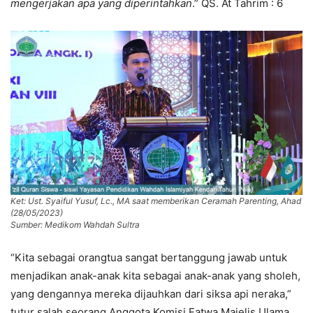
mengerjakan apa yang diperintahkan
.” QS. At Tahrim : 6
Ket: Ust. Syaiful Yusuf, Lc., MA saat memberikan Ceramah Parenting, Ahad
(28/05/2023)
Sumber: Medikom Wahdah Sultra
“Kita sebagai orangtua sangat bertanggung jawab untuk
menjadikan anak-anak kita sebagai anak-anak yang sholeh,
yang dengannya mereka dijauhkan dari siksa api neraka,”
tutur salah seorang Anggota Komisi Fatwa Majelis Ulama