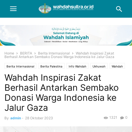
Home
BERITA
Berita Internasional
Wahdah Inspirasi Zakat
Berhasil Antarkan Sembako Donasi Warga Indonesia ke Jalur Gaza
Berita Internasional
Berita Palestina
Info Wahdah
Ukhuwah
Wahdah
Wahdah Inspirasi Zakat
Wahdah Inspirasi Zakat
Wahdah Peduli
Berhasil Antarkan Sembako
Donasi Warga Indonesia ke
Jalur Gaza
1321
0
By
admin
-
28 Oktober 2023