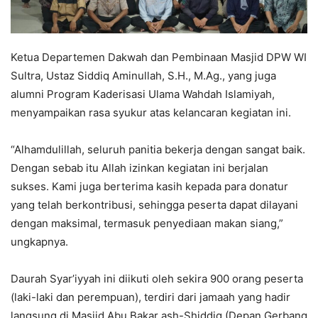
Ketua Departemen Dakwah dan Pembinaan Masjid DPW WI
Sultra, Ustaz Siddiq Aminullah, S.H., M.Ag., yang juga
alumni Program Kaderisasi Ulama Wahdah Islamiyah,
menyampaikan rasa syukur atas kelancaran kegiatan ini.
“Alhamdulillah, seluruh panitia bekerja dengan sangat baik.
Dengan sebab itu Allah izinkan kegiatan ini berjalan
sukses. Kami juga berterima kasih kepada para donatur
yang telah berkontribusi, sehingga peserta dapat dilayani
dengan maksimal, termasuk penyediaan makan siang,”
ungkapnya.
Daurah Syar’iyyah ini diikuti oleh sekira 900 orang peserta
(laki-laki dan perempuan), terdiri dari jamaah yang hadir
langsung di Masjid Abu Bakar ash-Shiddiq (Depan Gerbang