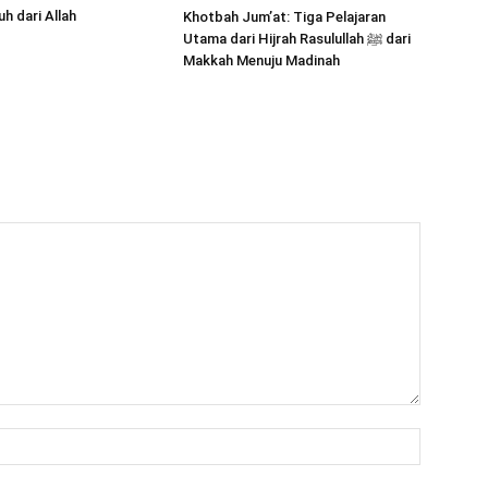
h dari Allah
Khotbah Jum’at: Tiga Pelajaran
Utama dari Hijrah Rasulullah ﷺ dari
Makkah Menuju Madinah