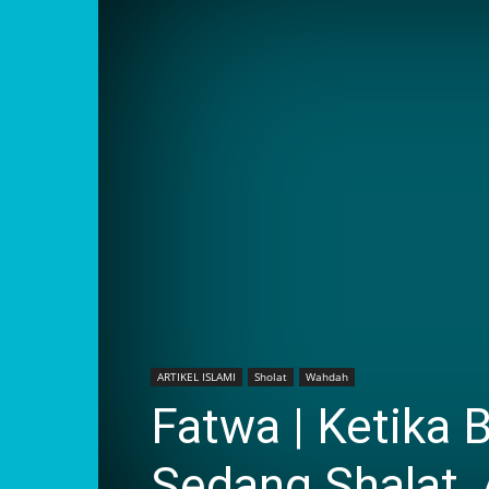
ARTIKEL ISLAMI
Sholat
Wahdah
Fatwa | Ketika 
Sedang Shalat,