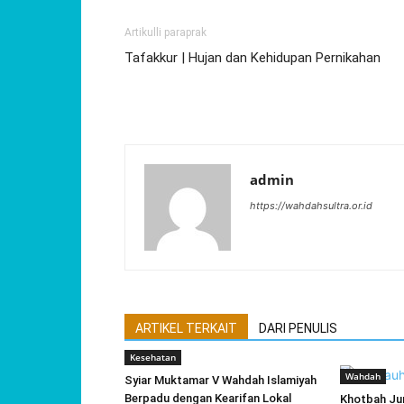
Artikulli paraprak
Tafakkur | Hujan dan Kehidupan Pernikahan
admin
https://wahdahsultra.or.id
ARTIKEL TERKAIT
DARI PENULIS
Kesehatan
Wahdah
Syiar Muktamar V Wahdah Islamiyah
Berpadu dengan Kearifan Lokal
Khotbah Jum