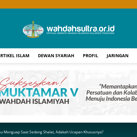
RTIKEL ISLAM
DEWAN SYARIAH
PROFIL
JARINGAN
Wahdah
Islamiyah
atau Menguap Saat Sedang Shalat, Adakah Ucapan Khususnya?
Sultra