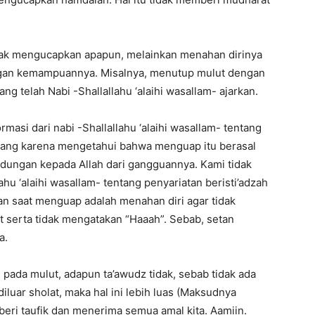
dak mengucapkan apapun, melainkan menahan dirinya
engan kemampuannya. Misalnya, menutup mulut dengan
 telah Nabi -Shallallahu ‘alaihi wasallam- ajarkan.
rmasi dari nabi -Shallallahu ‘alaihi wasallam- tentang
 orang karena mengetahui bahwa menguap itu berasal
ndungan kepada Allah dari gangguannya. Kami tidak
hu ‘alaihi wasallam- tentang penyariatan beristi’adzah
an saat menguap adalah menahan diri agar tidak
 serta tidak mengatakan “Haaah”. Sebab, setan
a.
 pada mulut, adapun ta’awudz tidak, sebab tidak ada
n diluar sholat, maka hal ini lebih luas (Maksudnya
eri taufik dan menerima semua amal kita. Aamiin.