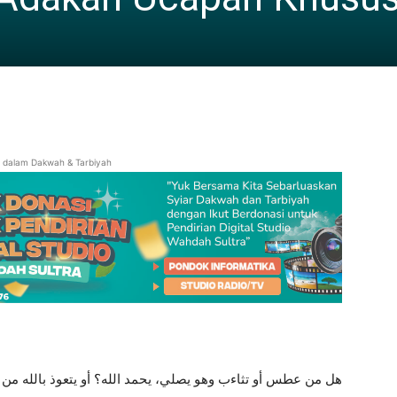
i dalam Dakwah & Tarbiyah
هل من عطس أو تثاءب وهو يصلي، يحمد الله؟ أو يتعوذ بالله من