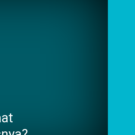
aat
snya?