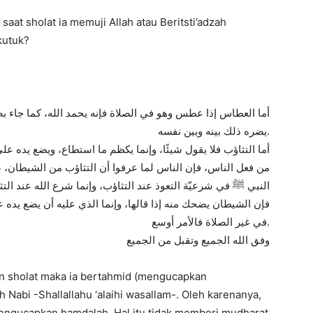
at sholat ia memuji Allah atau Beritsti’adzah
kutuk?
أما العطاس إذا عطس وهو في الصلاة فإنه يحمد الله، كما جاء ب
يضره ذلك بينه وبين نفسه.
أما التثاؤب فلا يقول شيئًا، وإنما يكظم ما استطاع، ويضع يده على
من فعل الناس، فإن الناس لما عرفوا أن التثاؤب من الشيطان، صار
النبي ﷺ في شرعيّة التعوذ عند التثاؤب، وإنما شرع الله عند ال،
فإن الشيطان يضحك منه إذا قالها، وإنما الذي عليه أن يضع يده عل
في غير الصلاة فالأمر أوسع.
وفق الله الجميع وتقبل من الجميع
n sholat maka ia bertahmid (mengucapkan
 Nabi -Shallallahu ‘alaihi wasallam-. Oleh karenanya,
engucapkan hamdalah. Hal itu tidak memberi mudharat