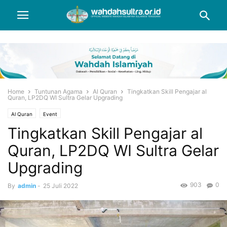
Home
Tuntunan Agama
Al Quran
Tingkatkan Skill Pengajar al
Quran, LP2DQ WI Sultra Gelar Upgrading
Al Quran
Event
Tingkatkan Skill Pengajar al
Quran, LP2DQ WI Sultra Gelar
Upgrading
903
0
By
admin
-
25 Juli 2022