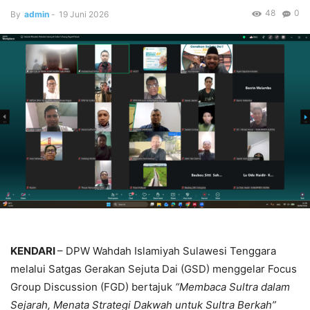
48
0
By
admin
-
19 Juni 2026
KENDARI
– DPW Wahdah Islamiyah Sulawesi Tenggara
melalui Satgas Gerakan Sejuta Dai (GSD) menggelar Focus
Group Discussion (FGD) bertajuk
“Membaca Sultra dalam
Sejarah, Menata Strategi Dakwah untuk Sultra Berkah”