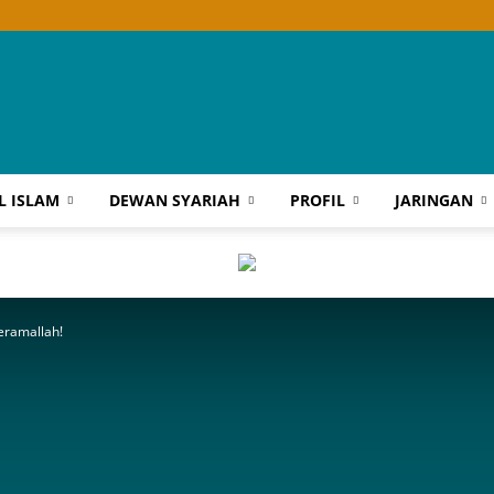
Wahdah
L ISLAM
DEWAN SYARIAH
PROFIL
JARINGAN
Islamiyah
eramallah!
Sultra