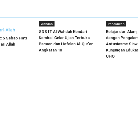
Wahdah
Pendidikan
SDS IT Al Wahdah Kendari
Belajar dari Ala
Kembali Gelar Ujian Terbuka
dengan Pengalam
: 5 Sebab Hati
Bacaan dan Hafalan Al-Qur’an
Antusiasme Siswa
ri Allah
Angkatan 10
Kunjungan Edukas
UHO