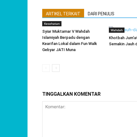
ARTIKEL TERKAIT
DARI PENULIS
Kesehatan
Wahdah
Syiar Muktamar V Wahdah
Islamiyah Berpadu dengan
Khotbah Jum’at
Kearifan Lokal dalam Fun Walk
Semakin Jauh da
Gebyar JATI Muna
TINGGALKAN KOMENTAR