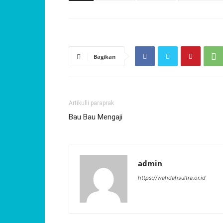
Bagikan
Artikulli paraprak
Bau Bau Mengaji
admin
https://wahdahsultra.or.id