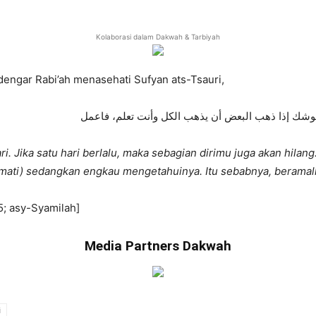
Kolaborasi dalam Dakwah & Tarbiyah
engar Rabi’ah menasehati Sufyan ats-Tsauri,
يوشك إذا ذهب البعض أن يذهب الكل وأنت تعلم، فاعمل
 Jika satu hari berlalu, maka sebagian dirimu juga akan hilan
a: mati) sedangkan engkau mengetahuinya. Itu sebabnya, beramall
05; asy-Syamilah]
Media Partners Dakwah
i