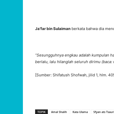
Ja’far bin Sulaiman
berkata bahwa dia mend
“Sesungguhnya engkau adalah kumpulan hari.
berlalu, lalu hilanglah seluruh dirimu (bac
[Sumber: Shifatush Shofwah, jilid 1, hlm. 4
TOPIK
Amal Shalih
Kata Ulama
Sfyan ats Tsaur