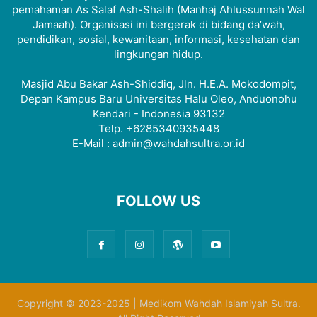
pemahaman As Salaf Ash-Shalih (Manhaj Ahlussunnah Wal
Jamaah). Organisasi ini bergerak di bidang da’wah,
pendidikan, sosial, kewanitaan, informasi, kesehatan dan
lingkungan hidup.
Masjid Abu Bakar Ash-Shiddiq, Jln. H.E.A. Mokodompit,
Depan Kampus Baru Universitas Halu Oleo, Anduonohu
Kendari - Indonesia 93132
Telp. +6285340935448
E-Mail : admin@wahdahsultra.or.id
FOLLOW US
Copyright © 2023-2025 | Medikom Wahdah Islamiyah Sultra.