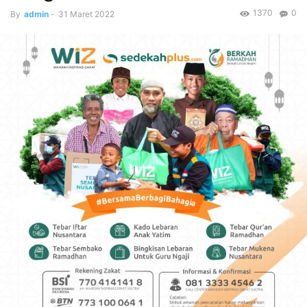
1370
0
By
admin
-
31 Maret 2022