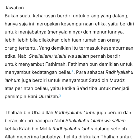
Jawaban
Bukan suatu keharusan berdiri untuk orang yang datang,
hanya saja ini merupakan kesempurnaan etika, yaitu berdiri
untuk menjabatnya (menyalaminya) dan menuntunnya,
lebih-lebih bila dilakukan oleh tuan rumah dan orang-
orang tertentu. Yang demikian itu termasuk kesempurnaan
etika. Nabi
Shallallahu ‘alaihi wa sallam
pernah berdiri
untuk menyambut Fathimah, Fathimah pun demikian untuk
1
menyambut kedatangan beliau
. Para sahabat
Radhiyallahu
‘anhum
juga berdiri untuk menyambut Sa’ad bin Mu’adz
atas perintah beliau, yaitu ketika Sa’ad tiba untuk menjadi
2
pemimpin Bani Quraizah.
Thalhah bin Ubaidillah
Radhiyallahu ‘anhu
juga berdiri dan
beranjak dari hadapan Nabi
Shallallahu ‘alaihi wa sallam
ketika Ka’ab bin Malik
Radhiyallahu ‘anhu
datang setelah
Allah menerima taubatnya, hal itu dilakukan Thalhah untuk