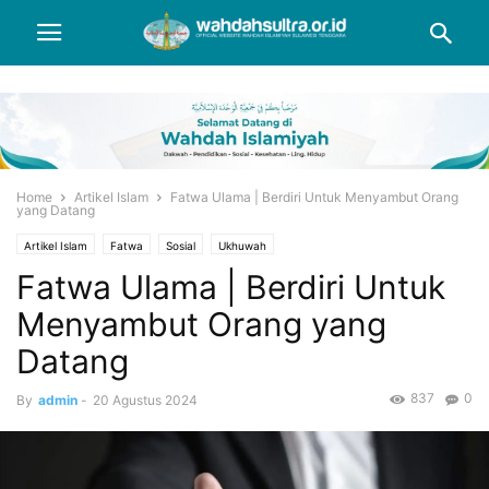
Home
Artikel Islam
Fatwa Ulama | Berdiri Untuk Menyambut Orang
yang Datang
Artikel Islam
Fatwa
Sosial
Ukhuwah
Fatwa Ulama | Berdiri Untuk
Menyambut Orang yang
Datang
837
0
By
admin
-
20 Agustus 2024