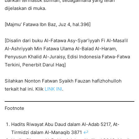
bahkan termasuk sunnah, sebagaimana yang telah
dijelaskan di muka.
[Majmu’ Fatawa Ibn Baz, Juz 4, hal.396]
[Disalin dari buku Al-Fatawa Asy-Syar’iyyah Fi Al-Masa’il
Al-Ashriyyah Min Fatawa Ulama Al-Balad Al-Haram,
Penyusun Khalid Al-Juraisy, Edisi Indonesia Fatwa-Fatwa
Terkini, Penerbit Darul Haq]
Silahkan Nonton Fatwan Syaikh Fauzan hafizhohulloh
terkait hal ini. Klik
LINK INI
.
Footnote
Hadits Riwayat Abu Daud dalam Al-Adab 5217, At-
Tirmidzi dalam Al-Manaqib 3871
↩︎