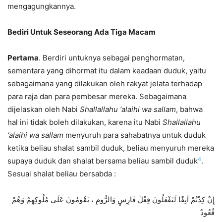
mengagungkannya.
Bediri Untuk Seseorang Ada Tiga Macam
Pertama
. Berdiri untuknya sebagai penghormatan,
sementara yang dihormat itu dalam keadaan duduk, yaitu
sebagaimana yang dilakukan oleh rakyat jelata terhadap
para raja dan para pembesar mereka. Sebagaimana
dijelaskan oleh Nabi
Shallallahu ‘alaihi wa sallam
, bahwa
hal ini tidak boleh dilakukan, karena itu Nabi
Shallallahu
‘alaihi wa sallam
menyuruh para sahabatnya untuk duduk
ketika beliau shalat sambil duduk, beliau menyuruh mereka
4
supaya duduk dan shalat bersama beliau sambil duduk
.
Sesuai shalat beliau bersabda :
إِنْ كِدْتُمْ آنِفًا لَتَفْعَلُونَ فِعْلَ فَارِسٍ وَالرُّومِ ، يَقُومُونَ عَلَى مُلُوكِهِمْ وَهُمْ
قُعُودٌ